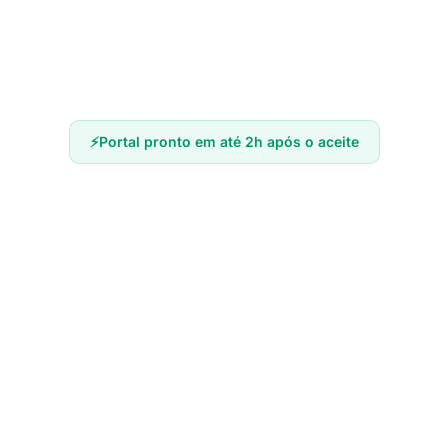
Criação do Primeiro Usuário
Portal pronto em até 2h após o aceite