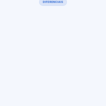
DIFERENCIAIS